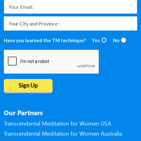
Have you learned the TM technique?
Yes
No
Our Partners
Transcendental Meditation for Women USA
Transcendental Meditation for Women Australia